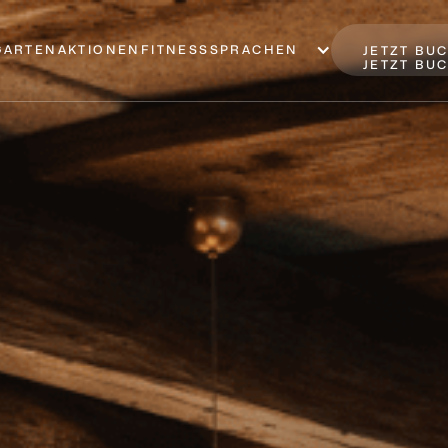
GARTEN
AKTIONEN
FITNESS
SPRACHEN
JETZT BU
JETZT BU