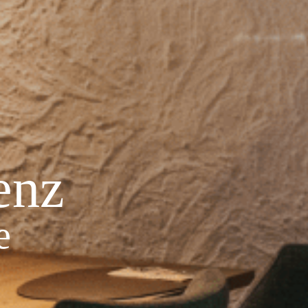
enz
e