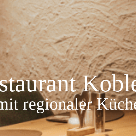
staurant Kobl
mit regionaler Küch